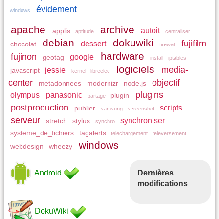
évidement
windows
apache
archive
autoit
applis
aptitude
centraliser
debian
dokuwiki
fujifilm
dessert
chocolat
firewall
hardware
fujinon
google
geotag
install
iptables
logiciels
media-
jessie
javascript
kernel
libreelec
center
objectif
metadonnees
modernizr
node.js
plugins
olympus
panasonic
plugin
partage
postproduction
scripts
publier
samsung
screenshot
serveur
synchroniser
stretch
stylus
synchro
systeme_de_fichiers
tagalerts
telechargement
televersement
windows
webdesign
wheezy
Dernières
Android
modifications
DokuWiki