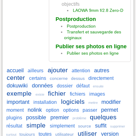
objectifs
LAOWA 9mm f/2.8 Zero-D
Postproduction
Postproduction
Transfert et sauvegarde des
originaux
Publier ses photos en ligne
Publier ses photos en ligne
ajouter
accueil
autres
ailleurs
attention
center
certains
directement
concerne
dessus
dokuwiki
données
dossier
défaut
ensuite
exemple
fichier
fichiers
images
existe
logiciels
important
modifier
installation
mettre
nolink
permet
moment
option
options
passer
quelques
possible
premier
plugins
problème
simple
suffit
résultat
simplement
source
supprimer
utiliser
version
toutes
toujours
utilisateur
surtout