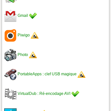
Gmail
Piwigo
Photo
PortableApps : clef USB magique
VirtualDub : Ré-encodage AVI