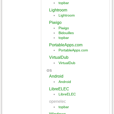
topbar
Lightroom
Lightroom
Piwigo
Piwigo
Bidouilles
topbar
PortableApps.com
PortableApps.com
VirtualDub
VirtualDub
os
Android
Android
LibreELEC
LibreELEC
openelec
topbar
Windows